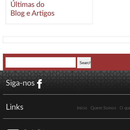
Últimas do
Blog e Artigos
Siga-nos
Links
Início
Quem Somos
O qu